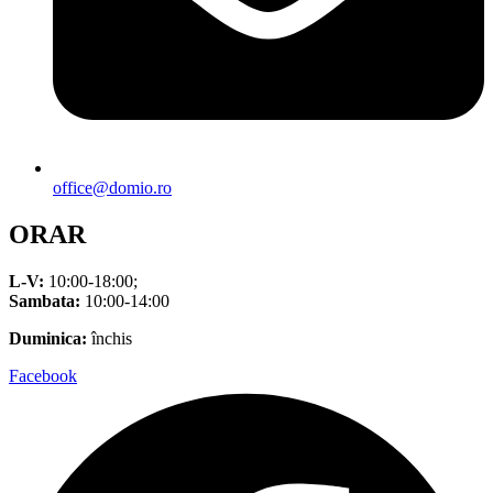
office@domio.ro
ORAR
L-V:
10:00-18:00;
Sambata:
10:00-14:00
Duminica:
închis
Facebook