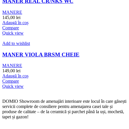
MANER REAL CR/NKS WC
MANERE
145,00
lei
Adaugă în coș
Compare
Quick view
Add to wishlist
MANER VIOLA BRSM CHEIE
MANERE
149,00
lei
Adaugă în coș
Compare
Quick view
DOMIO Showroom de amenajări interioare este locul în care găsești
servicii complete de consiliere pentru amenajarea casei tale și
produse de calitate – de la ceramică și parchet până la uși, mochetă,
tapet și gazon!