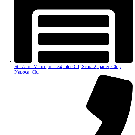
Str. Aurel Vlaicu, nr. 184, bloc C1, Scara 2, parter, Cluj-
Napoca, Cluj