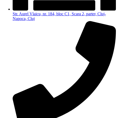
Str. Aurel Vlaicu, nr. 184, bloc C1, Scara 2, parter, Cluj-
Napoca, Cluj