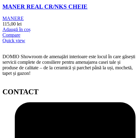
MANER REAL CR/NKS CHEIE
MANERE
115,00
lei
Adaugă în coș
Compare
Quick view
DOMIO Showroom de amenajări interioare este locul în care găsești
servicii complete de consiliere pentru amenajarea casei tale și
produse de calitate – de la ceramică și parchet până la uși, mochetă,
tapet și gazon!
CONTACT