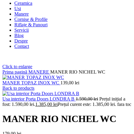
Ceramica
Usi
Manere
Cornise & Profile
Riflaje & Panouri
Servicii
Blog
Despre
Contact
Click to enlarge
Prima pagină
MANERE
MANER RIO NICHEL WC
MANER TOPAZ INOX WC
139,00
lei
Back to products
Usa interior Porta Doors LONDRA B
1.590,00
lei
Prețul inițial a
fost: 1.590,00 lei.
1.385,00
lei
Prețul curent este: 1.385,00 lei.
fara toc
MANER RIO NICHEL WC
179,00
lei