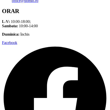
office@domio.ro
ORAR
L-V:
10:00-18:00;
Sambata:
10:00-14:00
Duminica:
închis
Facebook