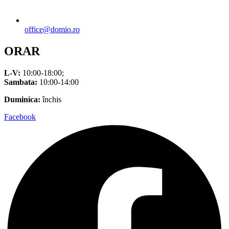
office@domio.ro
ORAR
L-V:
10:00-18:00;
Sambata:
10:00-14:00
Duminica:
închis
Facebook