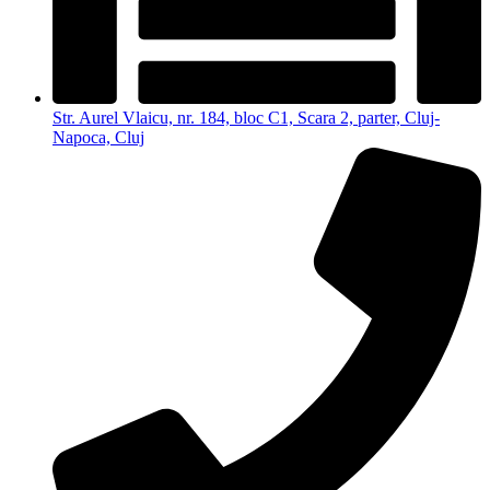
Str. Aurel Vlaicu, nr. 184, bloc C1, Scara 2, parter, Cluj-
Napoca, Cluj