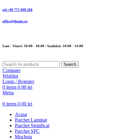
tel:+40 771 008 266
office@domio.ro
Luni - Vineri: 10:00 - 18:00 / Sambătă: 10:00 - 14:00
Search
Compare
Wishlist
Login / Register
0
items
0,00
lei
Menu
0
items
0,00
lei
Acasa
Parchet Laminat
Parchet Stratificat
Parchet SPC
Mocheta