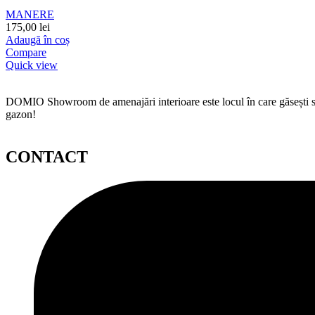
MANERE
175,00
lei
Adaugă în coș
Compare
Quick view
DOMIO Showroom de amenajări interioare este locul în care găsești serv
gazon!
CONTACT