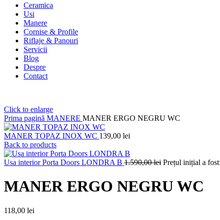
Ceramica
Usi
Manere
Cornise & Profile
Riflaje & Panouri
Servicii
Blog
Despre
Contact
Click to enlarge
Prima pagină
MANERE
MANER ERGO NEGRU WC
MANER TOPAZ INOX WC
139,00
lei
Back to products
Usa interior Porta Doors LONDRA B
1.590,00
lei
Prețul inițial a fos
MANER ERGO NEGRU WC
118,00
lei