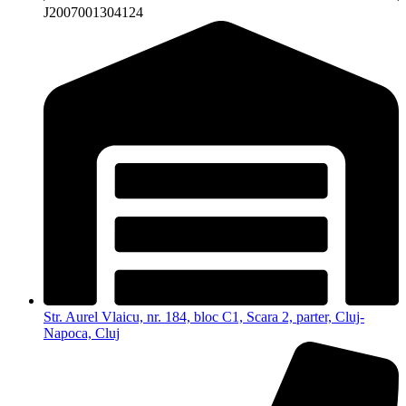
J2007001304124
Str. Aurel Vlaicu, nr. 184, bloc C1, Scara 2, parter, Cluj-
Napoca, Cluj