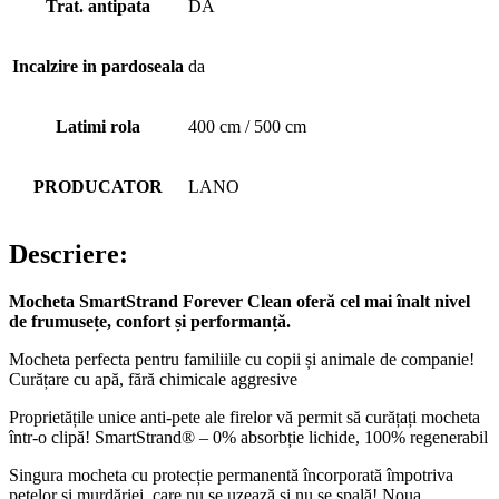
Trat. antipata
DA
Incalzire in pardoseala
da
Latimi rola
400 cm / 500 cm
PRODUCATOR
LANO
Descriere:
Mocheta SmartStrand Forever Clean oferă cel mai înalt nivel
de frumusețe, confort și performanță.
Mocheta perfecta pentru familiile cu copii și animale de companie!
Curățare cu apă, fără chimicale aggresive
Proprietățile unice anti-pete ale firelor vă permit să curățați mocheta
într-o clipă! SmartStrand® – 0% absorbție lichide, 100% regenerabil
Singura mocheta cu protecție permanentă încorporată împotriva
petelor și murdăriei, care nu se uzează și nu se spală! Noua