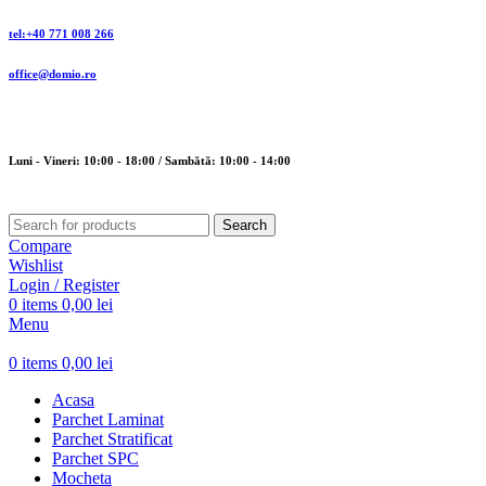
tel:+40 771 008 266
office@domio.ro
Luni - Vineri: 10:00 - 18:00 / Sambătă: 10:00 - 14:00
Search
Compare
Wishlist
Login / Register
0
items
0,00
lei
Menu
0
items
0,00
lei
Acasa
Parchet Laminat
Parchet Stratificat
Parchet SPC
Mocheta