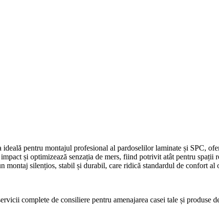
a ideală pentru montajul profesional al pardoselilor laminate și SPC, ofer
mpact și optimizează senzația de mers, fiind potrivit atât pentru spații r
 montaj silențios, stabil și durabil, care ridică standardul de confort al 
icii complete de consiliere pentru amenajarea casei tale și produse de c