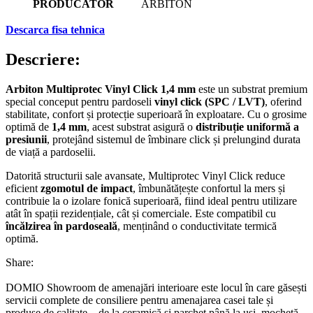
PRODUCATOR
ARBITON
Descarca fisa tehnica
Descriere:
Arbiton Multiprotec Vinyl Click 1,4 mm
este un substrat premium
special conceput pentru pardoseli
vinyl click (SPC / LVT)
, oferind
stabilitate, confort și protecție superioară în exploatare. Cu o grosime
optimă de
1,4 mm
, acest substrat asigură o
distribuție uniformă a
presiunii
, protejând sistemul de îmbinare click și prelungind durata
de viață a pardoselii.
Datorită structurii sale avansate, Multiprotec Vinyl Click reduce
eficient
zgomotul de impact
, îmbunătățește confortul la mers și
contribuie la o izolare fonică superioară, fiind ideal pentru utilizare
atât în spații rezidențiale, cât și comerciale. Este compatibil cu
încălzirea în pardoseală
, menținând o conductivitate termică
optimă.
Share:
DOMIO Showroom de amenajări interioare este locul în care găsești
servicii complete de consiliere pentru amenajarea casei tale și
produse de calitate – de la ceramică și parchet până la uși, mochetă,