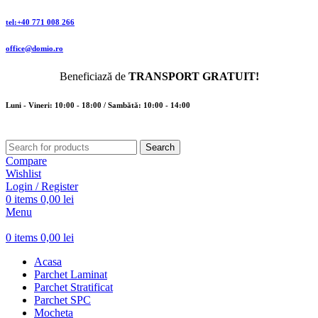
tel:+40 771 008 266
office@domio.ro
Beneficiază de
TRANSPORT GRATUIT!
Luni - Vineri: 10:00 - 18:00 / Sambătă: 10:00 - 14:00
Search
Compare
Wishlist
Login / Register
0
items
0,00
lei
Menu
0
items
0,00
lei
Acasa
Parchet Laminat
Parchet Stratificat
Parchet SPC
Mocheta