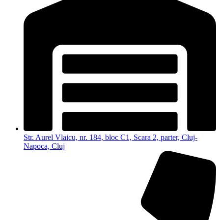
Str. Aurel Vlaicu, nr. 184, bloc C1, Scara 2, parter, Cluj-
Napoca, Cluj