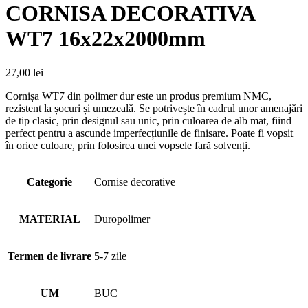
CORNISA DECORATIVA
WT7 16x22x2000mm
27,00
lei
Cornișa WT7 din polimer dur este un produs premium NMC,
rezistent la șocuri și umezeală. Se potrivește în cadrul unor amenajări
de tip clasic, prin designul sau unic, prin culoarea de alb mat, fiind
perfect pentru a ascunde imperfecțiunile de finisare. Poate fi vopsit
în orice culoare, prin folosirea unei vopsele fară solvenți.
Categorie
Cornise decorative
MATERIAL
Duropolimer
Termen de livrare
5-7 zile
UM
BUC