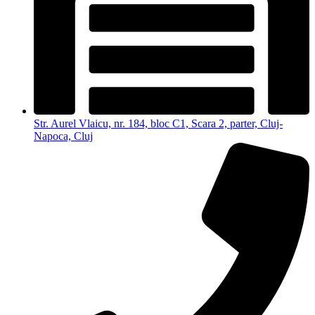
Str. Aurel Vlaicu, nr. 184, bloc C1, Scara 2, parter, Cluj-
Napoca, Cluj