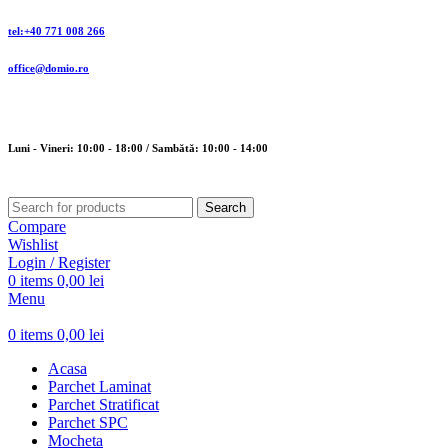
tel:+40 771 008 266
office@domio.ro
Luni - Vineri: 10:00 - 18:00 / Sambătă: 10:00 - 14:00
Search
Compare
Wishlist
Login / Register
0
items
0,00
lei
Menu
0
items
0,00
lei
Acasa
Parchet Laminat
Parchet Stratificat
Parchet SPC
Mocheta