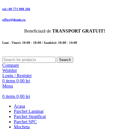
tel:+40 771 008 266
office@domio.ro
Beneficiază de
TRANSPORT GRATUIT!
Luni - Vineri: 10:00 - 18:00 / Sambătă: 10:00 - 14:00
Search
Compare
Wishlist
Login / Register
0
items
0,00
lei
Menu
0
items
0,00
lei
Acasa
Parchet Laminat
Parchet Stratificat
Parchet SPC
Mocheta