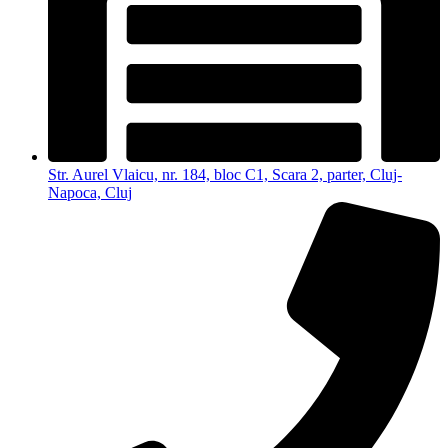
Str. Aurel Vlaicu, nr. 184, bloc C1, Scara 2, parter, Cluj-
Napoca, Cluj