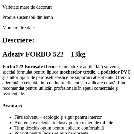
Varietate mare de decoruri
Produs sustenabil din lemn
Montare flexibilă
Descriere:
Adeziv FORBO 522 – 13kg
Forbo 522 Eurosafe Deco
este un adeziv acrilic fără solvenți,
special formulat pentru lipirea
mochetelor textile
, a
podelelor PVC
și a altor tipuri de pardoseli elastice pe suporturi absorbante. Oferă o
aderență excelentă, timp de lucru eficient și o aplicare curată, fiind
recomandat pentru utilizări profesionale în spații comerciale și
rezidențiale.
Avantaje:
Fără solvenți – ecologic și sigur pentru interior
Aderență excelentă, inclusiv pentru materiale dificile
Timp deschis optim pentru aplicare confortabilă
Potrivit pentru încălzire prin pardoseală