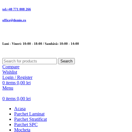
tel:+40 771 008 266
office@domio.ro
Luni - Vineri: 10:00 - 18:00 / Sambătă: 10:00 - 14:00
Search
Compare
Wishlist
Login / Register
0
items
0,00
lei
Menu
0
items
0,00
lei
Acasa
Parchet Laminat
Parchet Stratificat
Parchet SPC
Mocheta