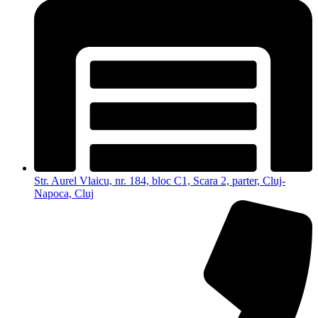
Str. Aurel Vlaicu, nr. 184, bloc C1, Scara 2, parter, Cluj-
Napoca, Cluj