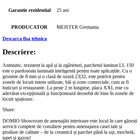
Garantie rezidential
25 ani
PRODUCATOR
MEISTER Germania
Descarca fisa tehnica
Descriere:
Antistatic, rezistent la apă și la zgârieturi, parchetul laminat LL 150
este o pardoseala laminată inteligentă pentru toate aplicațiile. Cu o
grosime de 8 mm și o clasă de uzură 23|32, este potrivit pentru
zonele de locuit intens utilizate, băi și zone comerciale, cum ar fi
buticuri și restaurante. La peste 2 m lungime, placa XXL este cu
adevărat excepțională și funcționează deosebit de bine în zonele de
locuit spațioase.
Share:
DOMIO Showroom de amenajări interioare este locul în care găsești
servicii complete de consiliere pentru amenajarea casei tale și
produse de calitate – de la ceramică și parchet până la uși, mochetă,
tapet și gazon!