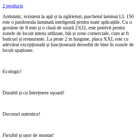
2 products
Antistatic, rezistent la apă și la zgârieturi, parchetul laminat LL 150
este o pardoseala laminată inteligentă pentru toate aplicațiile. Cu o
grosime de 8 mm și o clasă de uzură 23|32, este potrivit pentru
zonele de locuit intens utilizate, băi și zone comerciale, cum ar fi
buticuri și restaurante. La peste 2 m lungime, placa XXL este cu
adevărat excepțională și funcționează deosebit de bine în zonele de
locuit spațioase.
Ecologic!
Durabil și cu întreținere ușoară!
Decoruri autentice!
Flexibil și ușor de montat!