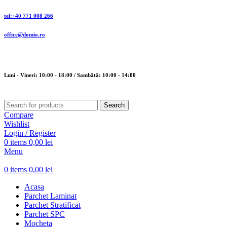
tel:+40 771 008 266
office@domio.ro
Luni - Vineri: 10:00 - 18:00 / Sambătă: 10:00 - 14:00
Search
Compare
Wishlist
Login / Register
0
items
0,00
lei
Menu
0
items
0,00
lei
Acasa
Parchet Laminat
Parchet Stratificat
Parchet SPC
Mocheta