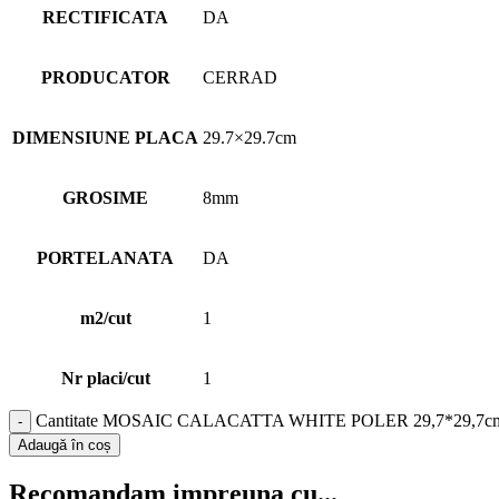
RECTIFICATA
DA
PRODUCATOR
CERRAD
DIMENSIUNE PLACA
29.7×29.7cm
GROSIME
8mm
PORTELANATA
DA
m2/cut
1
Nr placi/cut
1
Cantitate MOSAIC CALACATTA WHITE POLER 29,7*29,7c
Adaugă în coș
Recomandam impreuna cu...