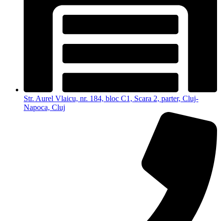
Str. Aurel Vlaicu, nr. 184, bloc C1, Scara 2, parter, Cluj-
Napoca, Cluj